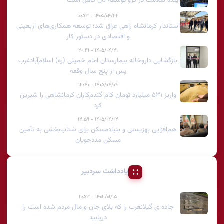
آینده سلامت در گرو توسعه نان کامل است
۱۴۰۵/۰۴/۲۲ - ۱۰:۵۳
استاندار کرمانشاه راهی عراق شد؛ توسعه همکاری‌های اربعینی
و اقتصادی در دستور کار
۱۴۰۵/۰۴/۲۱ - ۲۰:۴۱
بازگشایی داروخانه بیمارستان امام خمینی (ره) اسلام‌آبادغرب
پس از پنج سال وقفه
۱۴۰۵/۰۴/۰۹ - ۱۲:۴۰
واریز ۵۳۱ میلیارد تومان کام گندم‌کاران کرمانشاهی را شیرین
کرد
۱۴۰۵/۰۴/۰۲ - ۱۲:۵۹
هم‌افزایی بهزیستی و بنیادمسکن برای شتاب‌بخشی به تأمین
مسکن مددجویان
یادداشت سردبیر
۱۴۰۲/۰۱/۱۵ - ۱۱:۵۳
جاده ی گیلانغرب را که بلای جان و مال مردم شده است را
دریابید