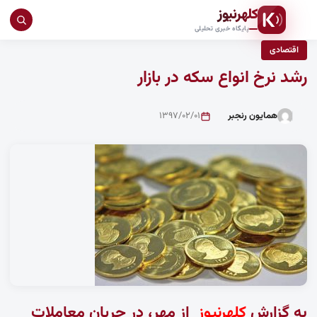
کلهرنیوز
جست
پایگاه خبری تحلیلی
در
اقتصادی
سای
رشد نرخ انواع سکه در بازار
همایون رنجبر
۱۳۹۷/۰۲/۰۱
به گزارش
کلهرنیوز
از مهر، در جریان معاملات