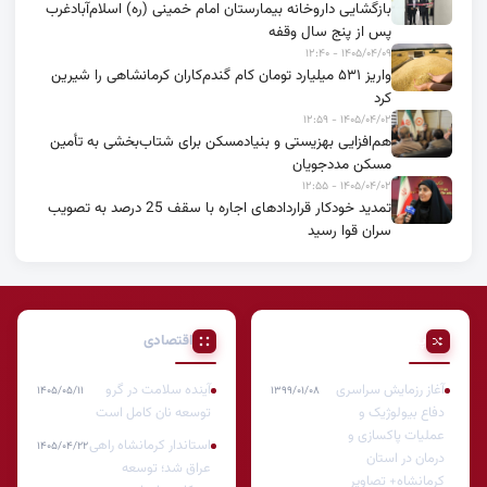
بازگشایی داروخانه بیمارستان امام خمینی (ره) اسلام‌آبادغرب
پس از پنج سال وقفه
۱۴۰۵/۰۴/۰۹ - ۱۲:۴۰
واریز ۵۳۱ میلیارد تومان کام گندم‌کاران کرمانشاهی را شیرین
کرد
۱۴۰۵/۰۴/۰۲ - ۱۲:۵۹
هم‌افزایی بهزیستی و بنیادمسکن برای شتاب‌بخشی به تأمین
مسکن مددجویان
۱۴۰۵/۰۴/۰۲ - ۱۲:۵۵
تمدید خودکار قراردادهای اجاره با سقف 25 درصد به تصویب
سران قوا رسید
پیشنهادی
اقتصادی
آغاز رزمایش سراسری
آینده سلامت در گرو
۱۴۰۵/۰۵/۱۱
۱۳۹۹/۰۱/۰۸
دفاع بیولوژیک و
توسعه نان کامل است
عملیات پاکسازی و
استاندار کرمانشاه راهی
۱۴۰۵/۰۴/۲۲
درمان در استان
عراق شد؛ توسعه
کرمانشاه+ تصاویر