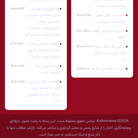
شده است را دریابید
هانتاویروس تهدید
۱۴۰۵/۰۲/۱۹
جناب وزیر کلان شهر
جدید سلامت عمومی/
۱۴۰۱/۰۳/۲۵
کرمانشاه را دریابید
پتانسیل ایجاد
بیماری‌های کشنده از
جراحی، نیاز امروز اقتصاد
۱۴۰۰/۰۵/۱۰
طریق تماس با جوندگان
کشور
گیاهان تسکین‌دهنده
۱۴۰۳/۱۰/۰۱
آستین ها را بالا بزنید که
۱۴۰۰/۰۴/۰۱
علائم آنفلوانزا/ داروی
وقت کار است/ شماره
تقویت ایمنی داریم؟
یک
روغن حیوانی زیاد
۱۴۰۳/۰۹/۲۱
عید را در خانه می مانیم
۱۳۹۹/۰۱/۰۱
مصرف نکنید
برداشت گیاه «شیرین
۱۴۰۳/۰۷/۱۸
بیان» از منابع ملی
اسلام آبادغرب ممنوع
است
2026© Kalhornews. تمامی حقوق محفوظ است. این رسانه با رعایت اصول حرفه‌ای
روزنامه‌نگاری، اخبار را از منابع رسمی و معتبر گردآوری و منتشر می‌کند. بازنشر مطالب تنها با
ذکر منبع و لینک مستقیم به خبر مجاز است.