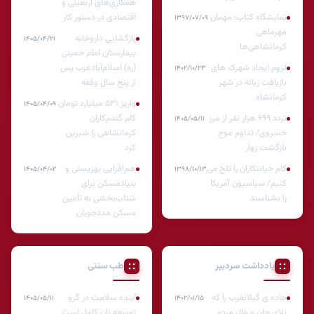
همکاری‌های اربعینی و
نمایشگاه کتاب؛ مهمان
اقتصادی در دستور کار
۱۳۹۷/۰۷/۰۹
مهرماهی
بازگشایی داروخانه
۱۴۰۵/۰۴/۲۱
کرمانشاهی‌ها
بیمارستان امام خمینی
لزوم ایجاد شهرک های
(ره) اسلام‌آبادغرب پس
۱۴۰۲/۱۰/۲۳
بازیافت زباله در شهر
از پنج سال وقفه
کرمانشاه
واریز ۵۳۱ میلیارد تومان
۱۴۰۵/۰۴/۰۹
تردد ۶۹۹ هزار نفر از مرز
کام گندم‌کاران
۱۴۰۵/۰۵/۱۱
خسروی/ تداوم موج
کرمانشاهی را شیرین
بازگشت زوار
کرد
کام خیانتکاران را تلخ می
هم‌افزایی بهزیستی و
۱۴۰۵/۰۴/۰۲
۱۳۹۸/۱۰/۱۳
کنیم/ سیاسیون آمریکا
بنیادمسکن برای
را بشناسند
شتاب‌بخشی به تأمین
مسکن مددجویان
یادداشت سردبیر
طب سنتی
جاده ی گیلانغرب را که
آینده سلامت در گرو
۱۴۰۵/۰۵/۱۱
۱۴۰۲/۰۱/۱۵
بلای جان و مال مردم
توسعه نان کامل است