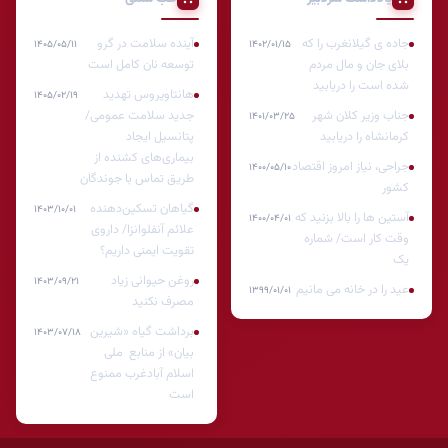
جاده ی گیلانغرب را که
آینده سلامت در گرو
۱۴۰۵/۰۵/۱۱
۱۴۰۲/۰۱/۱۵
بلای جان و مال مردم
توسعه نان کامل است
شده است را دریابید
هانتاویروس تهدید
۱۴۰۵/۰۲/۱۹
جناب وزیر کلان شهر
جدید سلامت عمومی/
۱۴۰۱/۰۳/۲۵
کرمانشاه را دریابید
پتانسیل ایجاد
بیماری‌های کشنده از
جراحی، نیاز امروز اقتصاد
۱۴۰۰/۰۵/۱۰
طریق تماس با جوندگان
کشور
گیاهان تسکین‌دهنده
۱۴۰۳/۱۰/۰۱
آستین ها را بالا بزنید که
۱۴۰۰/۰۴/۰۱
علائم آنفلوانزا/ داروی
وقت کار است/ شماره
تقویت ایمنی داریم؟
یک
روغن حیوانی زیاد
۱۴۰۳/۰۹/۲۱
عید را در خانه می مانیم
۱۳۹۹/۰۱/۰۱
مصرف نکنید
برداشت گیاه «شیرین
۱۴۰۳/۰۷/۱۸
بیان» از منابع ملی
اسلام آبادغرب ممنوع
است