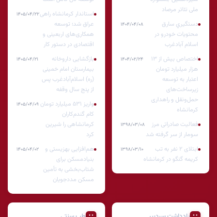
ملی تئاتر مرصاد
استاندار کرمانشاه راهی
۱۴۰۵/۰۴/۲۲
دستگيري سارق
عراق شد؛ توسعه
۱۴۰۴/۰۴/۰۸
محتويات خودرو در
همکاری‌های اربعینی و
اسلام آبادغرب
اقتصادی در دستور کار
اختصاص بیش از ۱۳
بازگشایی داروخانه
۱۴۰۵/۰۴/۲۱
۱۴۰۴/۰۲/۲۴
هزار میلیارد تومان
بیمارستان امام خمینی
اعتبار به توسعه
(ره) اسلام‌آبادغرب پس
زیرساخت‌های
از پنج سال وقفه
حمل‌ونقل و راهداری
واریز ۵۳۱ میلیارد تومان
۱۴۰۵/۰۴/۰۹
کرمانشاه
کام گندم‌کاران
فعالیت صادراتی مرز
کرمانشاهی را شیرین
۱۳۹۸/۰۳/۰۸
سومار از سر گرفته شد
کرد
ابتلای ۲ نفر به تب
هم‌افزایی بهزیستی و
۱۴۰۵/۰۴/۰۲
۱۳۹۸/۰۳/۱۰
کریمه گنگو در کرمانشاه
بنیادمسکن برای
شتاب‌بخشی به تأمین
مسکن مددجویان
یادداشت سردبیر
طب سنتی