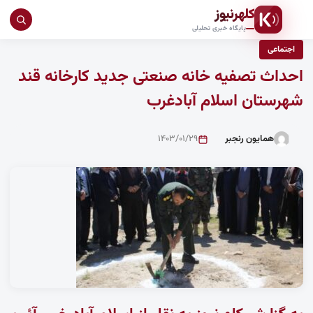
کلهرنیوز
جست
پایگاه خبری تحلیلی
در
اجتماعی
سای
احداث تصفیه خانه صنعتی جدید کارخانه قند
شهرستان اسلام آبادغرب
همایون رنجبر
۱۴۰۳/۰۱/۲۹