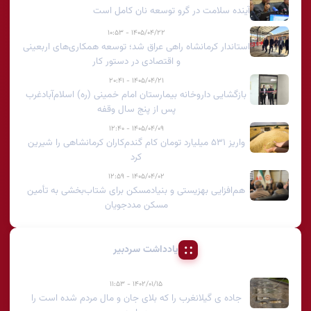
آینده سلامت در گرو توسعه نان کامل است
۱۴۰۵/۰۴/۲۲ - ۱۰:۵۳
استاندار کرمانشاه راهی عراق شد؛ توسعه همکاری‌های اربعینی
و اقتصادی در دستور کار
۱۴۰۵/۰۴/۲۱ - ۲۰:۴۱
بازگشایی داروخانه بیمارستان امام خمینی (ره) اسلام‌آبادغرب
پس از پنج سال وقفه
۱۴۰۵/۰۴/۰۹ - ۱۲:۴۰
واریز ۵۳۱ میلیارد تومان کام گندم‌کاران کرمانشاهی را شیرین
کرد
۱۴۰۵/۰۴/۰۲ - ۱۲:۵۹
هم‌افزایی بهزیستی و بنیادمسکن برای شتاب‌بخشی به تأمین
مسکن مددجویان
یادداشت سردبیر
۱۴۰۲/۰۱/۱۵ - ۱۱:۵۳
جاده ی گیلانغرب را که بلای جان و مال مردم شده است را