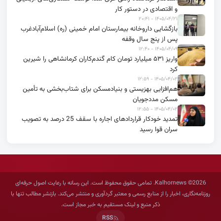
و اقتصادی در دستور کار
۱۴۰۵/۰۴/۲۱ - ۲۰:۴۱
بازگشایی داروخانه بیمارستان امام خمینی (ره) اسلام‌آبادغرب
پس از پنج سال وقفه
۱۴۰۵/۰۴/۰۹ - ۱۲:۴۰
واریز ۵۳۱ میلیارد تومان کام گندم‌کاران کرمانشاهی را شیرین
کرد
۱۴۰۵/۰۴/۰۲ - ۱۲:۵۹
هم‌افزایی بهزیستی و بنیادمسکن برای شتاب‌بخشی به تأمین
مسکن مددجویان
۱۴۰۵/۰۴/۰۲ - ۱۲:۵۵
تمدید خودکار قراردادهای اجاره با سقف 25 درصد به تصویب
سران قوا رسید
2026© Kalhornews. تمامی حقوق محفوظ است. این رسانه با رعایت اصول حرفه‌ای
روزنامه‌نگاری، اخبار را از منابع رسمی و معتبر گردآوری و منتشر می‌کند. بازنشر مطالب تنها با
ذکر منبع و لینک مستقیم به خبر مجاز است.
RSS