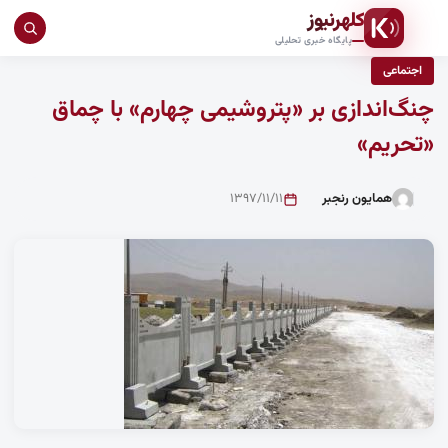
کلهرنیوز
جست
پایگاه خبری تحلیلی
در
اجتماعی
سای
چنگ‌اندازی بر «پتروشیمی چهارم» با چماق
«تحریم»
همایون رنجبر
۱۳۹۷/۱۱/۱۱