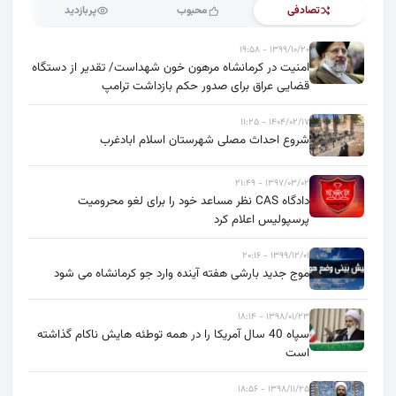
تصادفی
محبوب
پربازدید
۱۳۹۹/۱۰/۲۰ - ۱۹:۵۸
امنیت در کرمانشاه مرهون خون شهداست/ تقدیر از دستگاه
قضایی عراق برای صدور حکم بازداشت ترامپ
۱۴۰۴/۰۲/۱۷ - ۱۱:۲۵
شروع احداث مصلی شهرستان اسلام ابادغرب
۱۳۹۷/۰۳/۰۲ - ۲۱:۴۹
دادگاه CAS نظر مساعد خود را برای لغو محرومیت
پرسپولیس اعلام کرد
۱۳۹۹/۱۲/۰۱ - ۲۰:۱۶
موج جدید بارشی هفته آینده وارد جو کرمانشاه می شود
۱۳۹۸/۰۱/۲۳ - ۱۸:۱۴
سپاه 40 سال آمریکا را در همه توطئه هایش ناکام گذاشته
است
۱۳۹۸/۱۱/۲۵ - ۱۸:۵۶