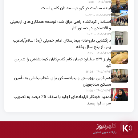
۱۴۰۵/۰۵/۱۱ - ۱۷:۵۰
آینده سلامت در گرو توسعه نان کامل است
۱۴۰۵/۰۴/۲۲ - ۱۰:۵۳
استاندار کرمانشاه راهی عراق شد؛ توسعه همکاری‌های اربعینی
و اقتصادی در دستور کار
۱۴۰۵/۰۴/۲۱ - ۲۰:۴۱
بازگشایی داروخانه بیمارستان امام خمینی (ره) اسلام‌آبادغرب
پس از پنج سال وقفه
۱۴۰۵/۰۴/۰۹ - ۱۲:۴۰
واریز ۵۳۱ میلیارد تومان کام گندم‌کاران کرمانشاهی را شیرین
کرد
۱۴۰۵/۰۴/۰۲ - ۱۲:۵۹
هم‌افزایی بهزیستی و بنیادمسکن برای شتاب‌بخشی به تأمین
مسکن مددجویان
۱۴۰۵/۰۴/۰۲ - ۱۲:۵۵
تمدید خودکار قراردادهای اجاره با سقف 25 درصد به تصویب
سران قوا رسید
کلهرنیوز
پایگاه خبری تحلیلی