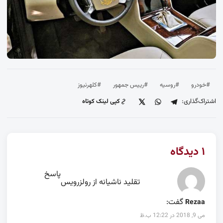
#خودرو
#روسیه
#رییس جمهور
#کلهرنیوز
اشتراک‌گذاری:
کپی لینک کوتاه
۱ دیدگاه
پاسخ
تقلید ناشیانه از رولزرویس
گفت:
Rezaa
می 9, 2018 در 12:22 ب.ظ