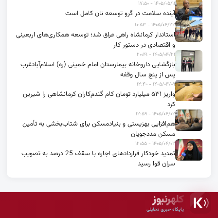
۱۴۰۵/۰۵/۱۱ - ۱۷:۵۰
آینده سلامت در گرو توسعه نان کامل است
۱۴۰۵/۰۴/۲۲ - ۱۰:۵۳
استاندار کرمانشاه راهی عراق شد؛ توسعه همکاری‌های اربعینی
و اقتصادی در دستور کار
۱۴۰۵/۰۴/۲۱ - ۲۰:۴۱
بازگشایی داروخانه بیمارستان امام خمینی (ره) اسلام‌آبادغرب
پس از پنج سال وقفه
۱۴۰۵/۰۴/۰۹ - ۱۲:۴۰
واریز ۵۳۱ میلیارد تومان کام گندم‌کاران کرمانشاهی را شیرین
کرد
۱۴۰۵/۰۴/۰۲ - ۱۲:۵۹
هم‌افزایی بهزیستی و بنیادمسکن برای شتاب‌بخشی به تأمین
مسکن مددجویان
۱۴۰۵/۰۴/۰۲ - ۱۲:۵۵
تمدید خودکار قراردادهای اجاره با سقف 25 درصد به تصویب
سران قوا رسید
کلهرنیوز
پایگاه خبری تحلیلی