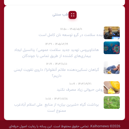
طب سنتی
۱۴۰۵/۰۵/۱۱ - ۱۷:۵۰
آینده سلامت در گرو توسعه نان کامل است
۱۴۰۵/۰۲/۱۹ - ۱۴:۲۹
هانتاویروس تهدید جدید سلامت عمومی/ پتانسیل ایجاد
بیماری‌های کشنده از طریق تماس با جوندگان
۱۴۰۳/۱۰/۰۱ - ۱۲:۱۹
گیاهان تسکین‌دهنده علائم آنفلوانزا/ داروی تقویت ایمنی
داریم؟
۱۴۰۳/۰۹/۲۱ - ۱۰:۰۹
روغن حیوانی زیاد مصرف نکنید
۱۴۰۳/۰۷/۱۸ - ۱۰:۱۸
برداشت گیاه «شیرین بیان» از منابع ملی اسلام آبادغرب
ممنوع است
2026© Kalhornews. تمامی حقوق محفوظ است. این رسانه با رعایت اصول حرفه‌ای