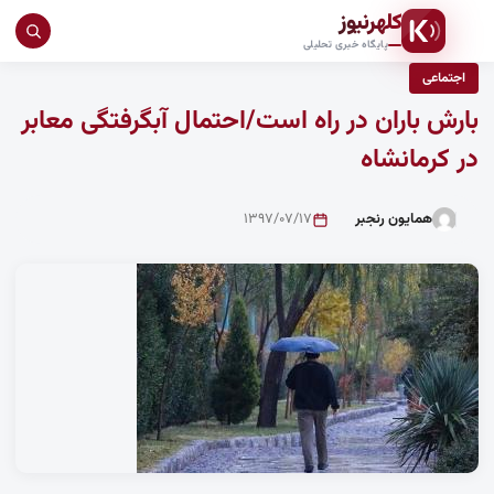
کلهرنیوز
جست
پایگاه خبری تحلیلی
در
اجتماعی
سای
بارش باران در راه است/احتمال آبگرفتگی معابر
در کرمانشاه
همایون رنجبر
۱۳۹۷/۰۷/۱۷