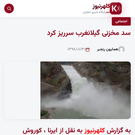
کلهرنیوز
جست
پایگاه خبری تحلیلی
در
اجتماعی
سای
سد مخزنی گیلانغرب سرریز کرد
همایون رنجبر
۱۳۹۸/۰۱/۳۱
به گزارش
کلهرنیوز
به نقل از ایرنا ، کوروش