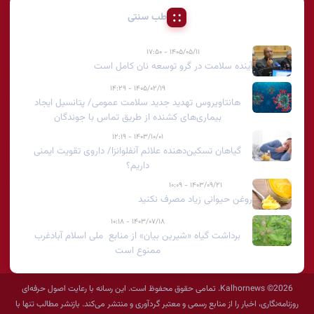
طب سنتی
۱۴۰۵/۰۵/۱۱ - ۱۷:۵۰
آینده سلامت در گرو توسعه نان کامل است
۱۴۰۵/۰۲/۱۹ - ۱۴:۲۹
هانتاویروس تهدید جدید سلامت عمومی/ پتانسیل ایجاد
بیماری‌های کشنده از طریق تماس با جوندگان
۱۴۰۳/۱۰/۰۱ - ۱۲:۱۹
گیاهان تسکین‌دهنده علائم آنفلوانزا/ داروی تقویت ایمنی
داریم؟
۱۴۰۳/۰۹/۲۱ - ۱۰:۰۹
روغن حیوانی زیاد مصرف نکنید
۱۴۰۳/۰۷/۱۸ - ۱۰:۱۸
برداشت گیاه «شیرین بیان» از منابع ملی اسلام آبادغرب
ممنوع است
2026© Kalhornews. تمامی حقوق محفوظ است. این رسانه با رعایت اصول حرفه‌ای
روزنامه‌نگاری، اخبار را از منابع رسمی و معتبر گردآوری و منتشر می‌کند. بازنشر مطالب تنها با