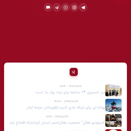
پیشنهادی
۱۴۰۳/۰۶/۱۱ - ۰۹:۱۳
مرز خسروی ۲۴ ساعته برای تردد زوار باز است
۱۳۹۷/۰۲/۱۶ - ۱۹:۳۸
بهانه ای برای اینکه یادی کنیم ازقهرمانان عرصه ایثار
۱۳۹۸/۱۱/۲۲ - ۱۱:۴۶
“استودیو هلال” جمعیت هلال‌احمر استان کرمانشاه افتتاح شد